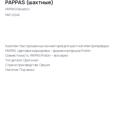
PAPPAS (шахтные)
PAPPAS Elevators
PAP-0048
Добавить в корзину
Комплект быстросъёмных коннекторов для шахтной электропроводки
PAPPAS. Цветовая маркировка — фирменная фишка Proton.
Совместимость: PAPPAS Proton — все серии
Тип детали: Оригинал
Страна производства: Греция
Наличие: Под заказ