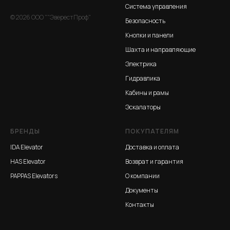
Система управления
© 2026 ООО ""ЭверестПроф"
Безопасность
Кнопки и панели
Шахта и направляющие
Электрика
Гидравлика
Кабины и рамы
Эскалаторы
БРЕНДЫ
ПОКУПАТЕЛЯМ
IDA Elevator
Доставка и оплата
HAS Elevator
Возврат и гарантия
PAPPAS Elevators
О компании
Документы
Контакты