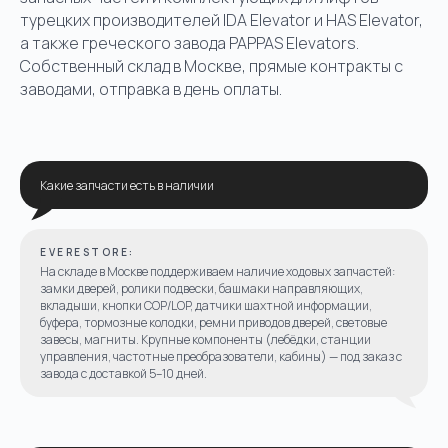
турецких производителей IDA Elevator и HAS Elevator,
а также греческого завода PAPPAS Elevators.
Собственный склад в Москве, прямые контракты с
заводами, отправка в день оплаты.
Какие запчасти есть в наличии
EVERESTORE:
На складе в Москве поддерживаем наличие ходовых запчастей:
замки дверей, ролики подвески, башмаки направляющих,
вкладыши, кнопки COP/LOP, датчики шахтной информации,
буфера, тормозные колодки, ремни приводов дверей, световые
завесы, магниты. Крупные компоненты (лебёдки, станции
управления, частотные преобразователи, кабины) — под заказ с
завода с доставкой 5–10 дней.