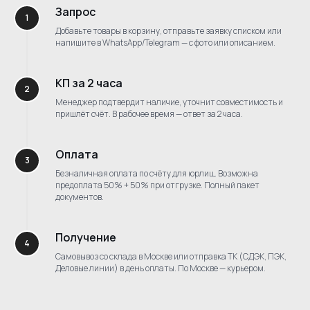
Запрос
Добавьте товары в корзину, отправьте заявку списком или
напишите в WhatsApp/Telegram — с фото или описанием.
КП за 2 часа
Менеджер подтвердит наличие, уточнит совместимость и
пришлёт счёт. В рабочее время — ответ за 2 часа.
Оплата
Безналичная оплата по счёту для юрлиц. Возможна
предоплата 50% + 50% при отгрузке. Полный пакет
документов.
Получение
Самовывоз со склада в Москве или отправка ТК (СДЭК, ПЭК,
Деловые линии) в день оплаты. По Москве — курьером.