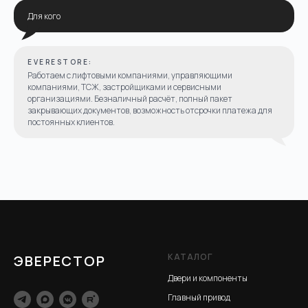
Для кого
EVERESTORE:
Работаем с лифтовыми компаниями, управляющими
компаниями, ТСЖ, застройщиками и сервисными
организациями. Безналичный расчёт, полный пакет
закрывающих документов, возможность отсрочки платежа для
постоянных клиентов.
КАТАЛОГ
ЭВЕРЕСТОР
Двери и компоненты
Главный привод